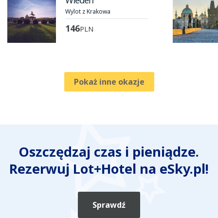
Wiedeń
Wylot z Krakowa
146
PLN
Pokaż inne okazje
Oszczędzaj czas i pieniądze.
Rezerwuj Lot+Hotel na eSky.pl!
Sprawdź