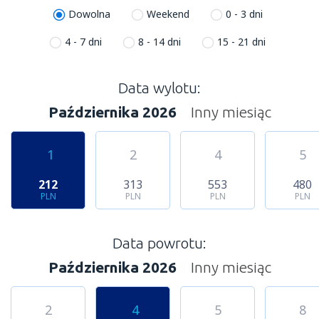
Dowolna
Weekend
0 - 3 dni
4 - 7 dni
8 - 14 dni
15 - 21 dni
Data wylotu:
Października 2026
Inny miesiąc
1
2
4
5
212
313
553
480
PLN
PLN
PLN
PLN
Data powrotu:
Października 2026
Inny miesiąc
2
4
5
8