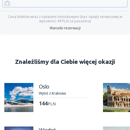
Cena biletów wraz z opłatami lotniskowymi (bez opłaty serwisowej w
wysokości
49
PLN
za pasażera)
Warunki rezerwacji
Znaleźliśmy dla Ciebie więcej okazji
Oslo
Wylot z Krakowa
144
PLN