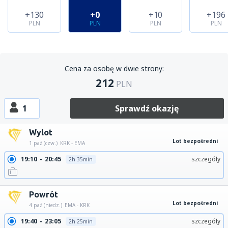
+130
+0
+10
+196
PLN
PLN
PLN
PLN
Cena za osobę w dwie strony:
212
PLN
1
Sprawdź okazję
Wylot
Lot bezpośredni
1 paź (czw.)
KRK - EMA
19:10
20:45
szczegóły
2h 35min
Powrót
Lot bezpośredni
4 paź (niedz.)
EMA - KRK
19:40
23:05
szczegóły
2h 25min