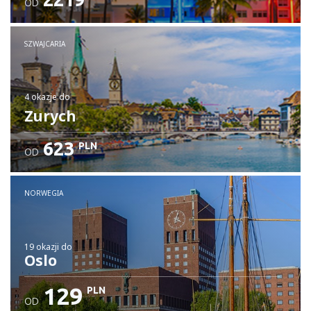
OD
SZWAJCARIA
4 okazje
do
Zurych
623
PLN
OD
NORWEGIA
19 okazji
do
Oslo
129
PLN
OD