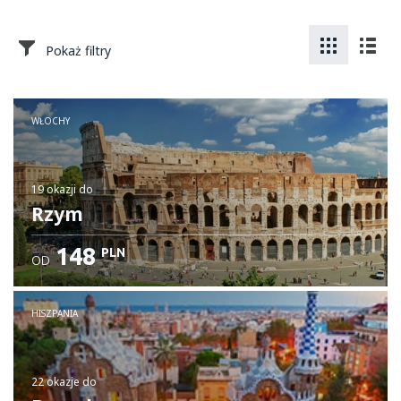
Pokaż filtry
WŁOCHY
19 okazji
do
Rzym
148
PLN
OD
HISZPANIA
22 okazje
do