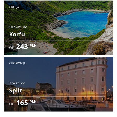
GRECJA
10 okazji
do
Korfu
243
PLN
OD
CHORWACJA
7 okazji
do
Split
165
PLN
OD