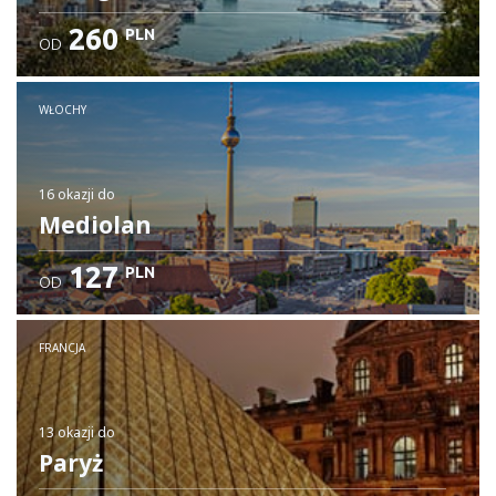
260
PLN
OD
WŁOCHY
16 okazji
do
Mediolan
127
PLN
OD
FRANCJA
13 okazji
do
Paryż