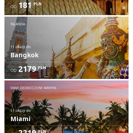
181
PLN
OD
TAJLANDIA
11 okazji
do
Bangkok
2179
PLN
OD
STANY ZJEDNOCZONE AMERYKI
11 okazji
do
Miami
2219
PLN