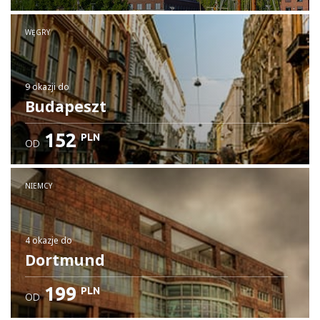
WĘGRY
9 okazji
do
Budapeszt
152
PLN
OD
NIEMCY
4 okazje
do
Dortmund
199
PLN
OD