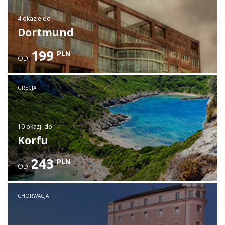
4 okazje
do
Dortmund
199
PLN
OD
GRECJA
10 okazji
do
Korfu
243
PLN
OD
CHORWACJA