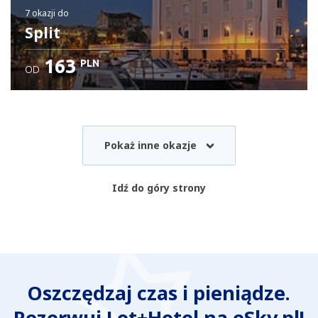
7 okazji
do
Split
163
PLN
OD
Pokaż inne okazje
Idź do góry strony
Oszczędzaj czas i pieniądze.
Rezerwuj Lot+Hotel na eSky.pl!