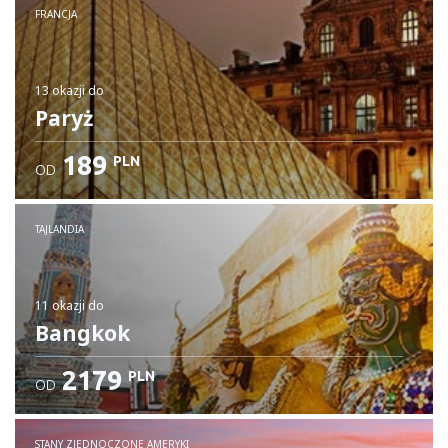
FRANCJA
13 okazji
do
Paryż
189
PLN
OD
TAJLANDIA
11 okazji
do
Bangkok
2179
PLN
OD
STANY ZJEDNOCZONE AMERYKI