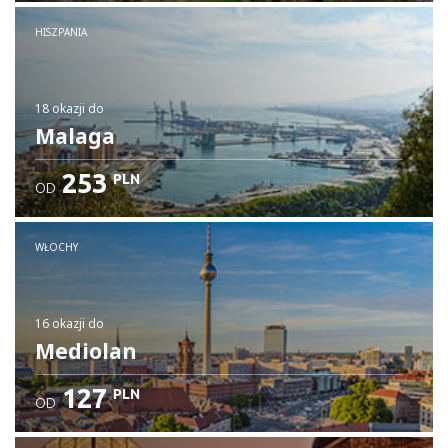
HISZPANIA
18 okazji
do
Malaga
253
PLN
OD
WŁOCHY
16 okazji
do
Mediolan
127
PLN
OD