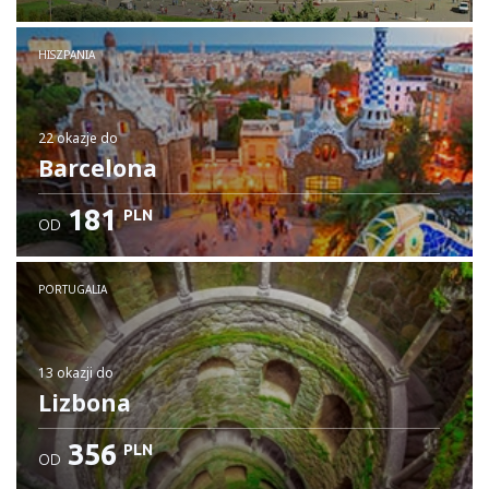
HISZPANIA
22 okazje
do
Barcelona
181
PLN
OD
PORTUGALIA
13 okazji
do
Lizbona
356
PLN
OD