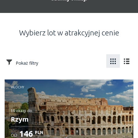
Wybierz lot w atrakcyjnej cenie
Pokaż filtry
WŁOCHY
19 okazji
do
Rzym
146
PLN
OD