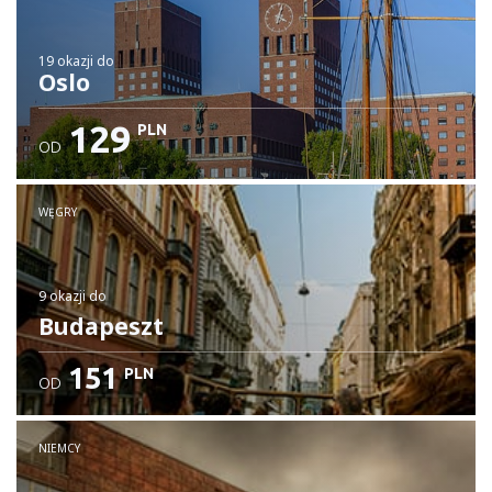
19 okazji
do
Oslo
129
PLN
OD
WĘGRY
9 okazji
do
Budapeszt
151
PLN
OD
NIEMCY