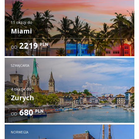
11 okazji
do
Miami
2219
PLN
OD
SZWAJCARIA
4 okazje
do
Zurych
680
PLN
OD
NORWEGIA