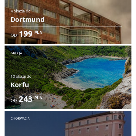
4 okazje
do
Dortmund
199
PLN
OD
GRECJA
10 okazji
do
Korfu
243
PLN
OD
CHORWACJA