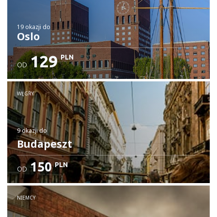
19 okazji
do
Oslo
129
PLN
OD
WĘGRY
9 okazji
do
Budapeszt
150
PLN
OD
NIEMCY