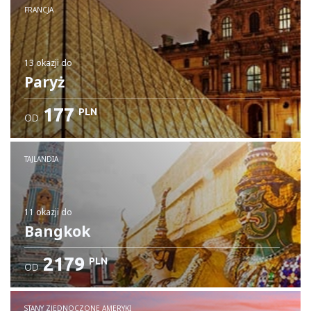
FRANCJA
13 okazji
do
Paryż
177
PLN
OD
TAJLANDIA
11 okazji
do
Bangkok
2179
PLN
OD
STANY ZJEDNOCZONE AMERYKI