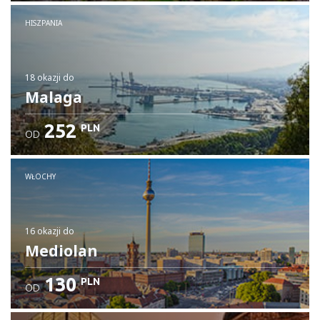
HISZPANIA
18 okazji
do
Malaga
252
PLN
OD
WŁOCHY
16 okazji
do
Mediolan
130
PLN
OD