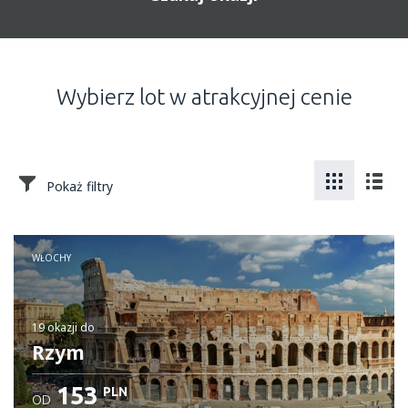
Wybierz lot w atrakcyjnej cenie
Pokaż filtry
WŁOCHY
19 okazji
do
Rzym
153
PLN
OD