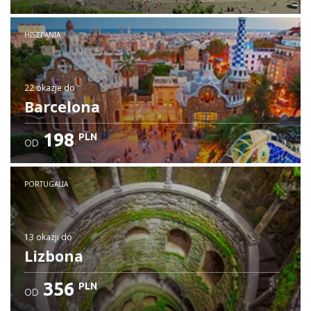
HISZPANIA
22 okazje
do
Barcelona
198
PLN
OD
PORTUGALIA
13 okazji
do
Lizbona
356
PLN
OD