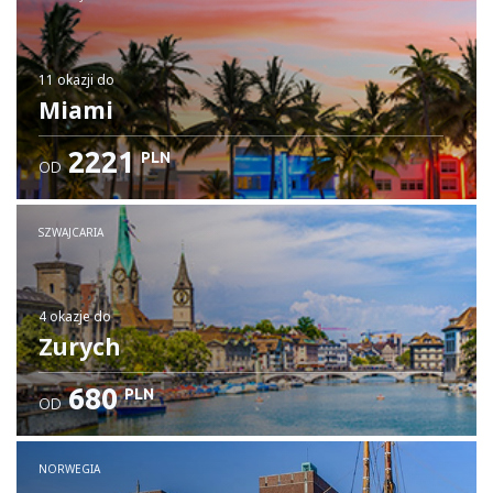
11 okazji
do
Miami
2221
PLN
OD
SZWAJCARIA
4 okazje
do
Zurych
680
PLN
OD
NORWEGIA