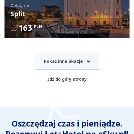
7 okazji
do
Split
163
PLN
OD
Pokaż inne okazje
Idź do góry strony
Oszczędzaj czas i pieniądze.
Rezerwuj Lot+Hotel na eSky.pl!