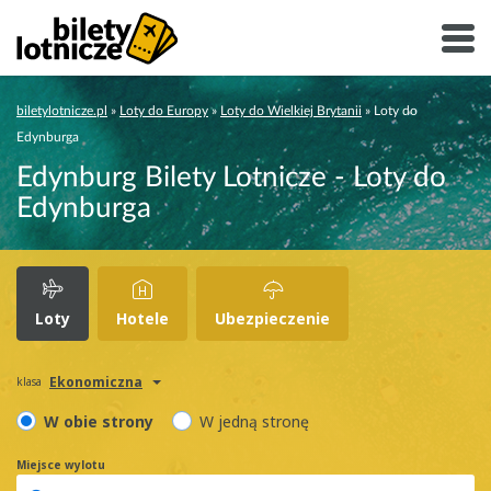
biletylotnicze.pl
»
Loty do Europy
»
Loty do Wielkiej Brytanii
»
Loty do
Edynburga
Edynburg Bilety Lotnicze - Loty do
Edynburga
Loty
Hotele
Ubezpieczenie
Ekonomiczna
klasa
W obie strony
W jedną stronę
Miejsce wylotu