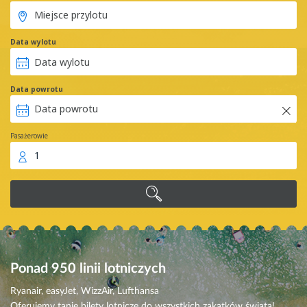
Data wylotu
Data powrotu
Pasażerowie
1
Ponad 950
linii lotniczych
Ryanair, easyJet, WizzAir, Lufthansa
Oferujemy tanie bilety lotnicze do wszystkich zakątków świata!