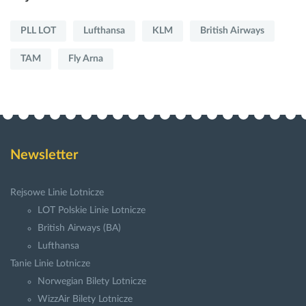
PLL LOT
Lufthansa
KLM
British Airways
TAM
Fly Arna
Newsletter
Rejsowe Linie Lotnicze
LOT Polskie Linie Lotnicze
British Airways (BA)
Lufthansa
Tanie Linie Lotnicze
Norwegian Bilety Lotnicze
WizzAir Bilety Lotnicze