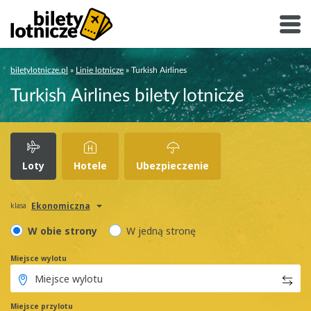
biletylotnicze.pl
»
Linie lotnicze
»
Turkish Airlines
Turkish Airlines bilety lotnicze
Loty
Hotele
Ubezpieczenie
Ekonomiczna
klasa
W obie strony
W jedną stronę
Miejsce wylotu
Miejsce przylotu