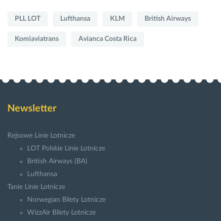
PLL LOT
Lufthansa
KLM
British Airways
Komiaviatrans
Avianca Costa Rica
Newsletter
Rejsowe Linie Lotnicze
LOT Polskie Linie Lotnicze
British Airways (BA)
Lufthansa
Tanie Linie Lotnicze
Norwegian Bilety Lotnicze
WizzAir Bilety Lotnicze