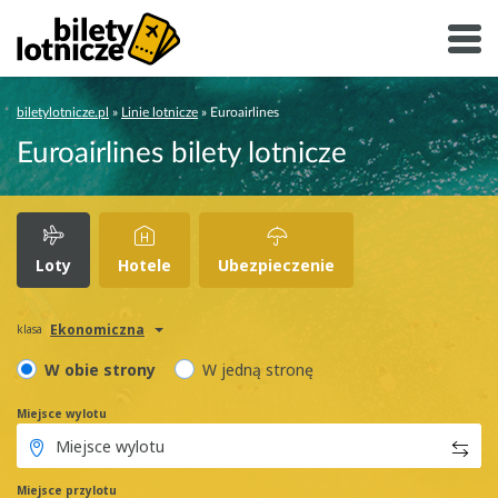
biletylotnicze.pl
»
Linie lotnicze
»
Euroairlines
Euroairlines bilety lotnicze
Loty
Hotele
Ubezpieczenie
Ekonomiczna
klasa
W obie strony
W jedną stronę
Miejsce wylotu
Miejsce przylotu