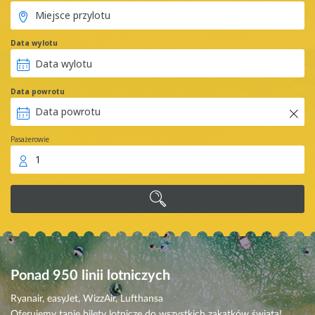
Data wylotu
Data powrotu
Pasażerowie
1
Ponad 950
linii lotniczych
Ryanair, easyJet, WizzAir, Lufthansa
Oferujemy tanie bilety lotnicze do wszystkich zakątków świata!