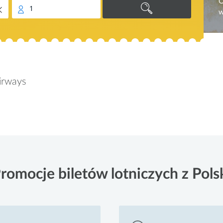
O
1
w
Airways
romocje biletów lotniczych z Pols