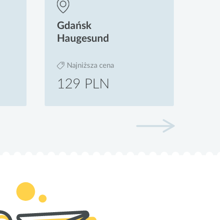
Gdańsk
Wa
Haugesund
Me
Najniższa cena
N
129 PLN
13