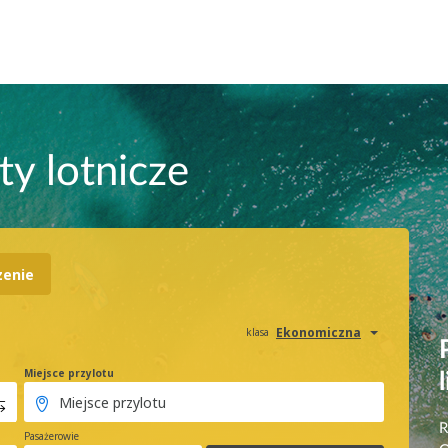
ty lotnicze
zenie
Ekonomiczna
klasa
Miejsce przylotu
R
Pasażerowie