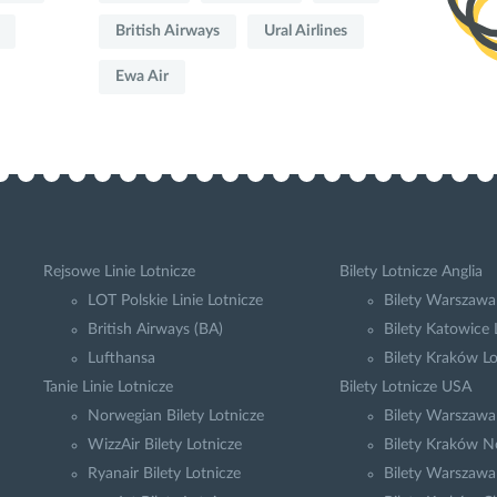
British Airways
Ural Airlines
Ewa Air
Rejsowe Linie Lotnicze
Bilety Lotnicze Anglia
LOT Polskie Linie Lotnicze
Bilety Warszawa
British Airways (BA)
Bilety Katowice
Lufthansa
Bilety Kraków L
Tanie Linie Lotnicze
Bilety Lotnicze USA
Norwegian Bilety Lotnicze
Bilety Warszaw
WizzAir Bilety Lotnicze
Bilety Kraków N
Ryanair Bilety Lotnicze
Bilety Warszawa