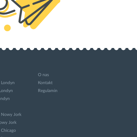
O nas
 Londyn
Kontakt
 Londyn
Regulamin
ondyn
a Nowy Jork
owy Jork
 Chicago