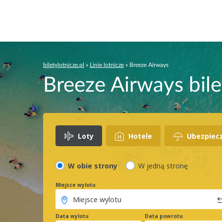
biletylotnicze.pl
»
Linie lotnicze
»
Breeze Airways
Breeze Airways bile
Loty
Hotele
Ubezpiec
W obie strony
W jedną stronę
Miejsce wylotu
Data wylotu
Data powrotu