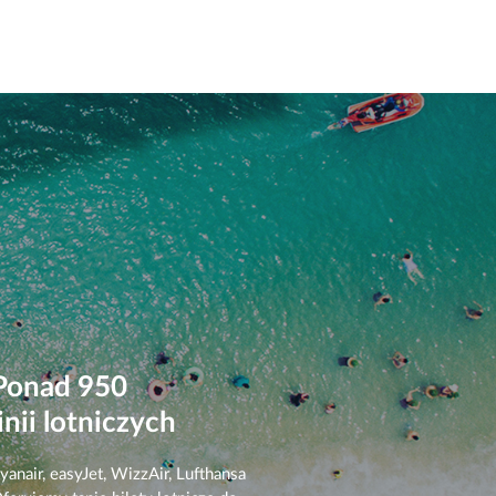
Ponad 950
linii lotniczych
yanair, easyJet, WizzAir, Lufthansa