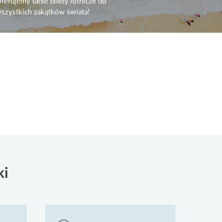
ferujemy tanie bilety lotnicze do
szystkich zakątków świata!
ki